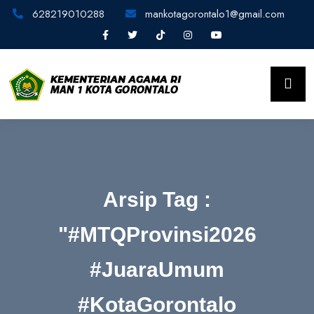
628219010288
mankotagorontalo1@gmail.com
Arsip Tag :
"#MTQProvinsi2026
#JuaraUmum
#KotaGorontalo