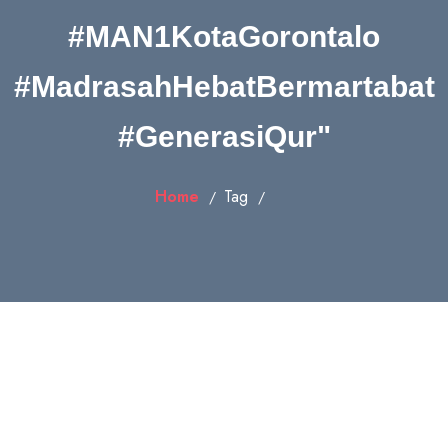
#MAN1KotaGorontalo
#MadrasahHebatBermartabat
#GenerasiQur"
Home
Tag