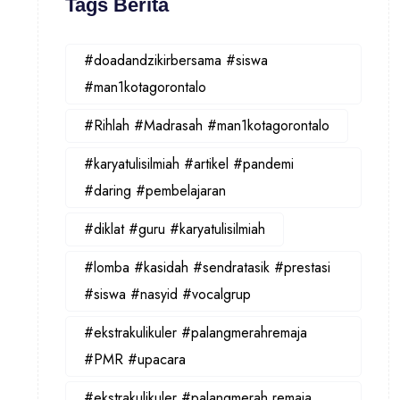
Tags Berita
#doadandzikirbersama #siswa
#man1kotagorontalo
#Rihlah #Madrasah #man1kotagorontalo
#karyatulisilmiah #artikel #pandemi
#daring #pembelajaran
#diklat #guru #karyatulisilmiah
#lomba #kasidah #sendratasik #prestasi
#siswa #nasyid #vocalgrup
#ekstrakulikuler #palangmerahremaja
#PMR #upacara
#ekstrakulikuler #palangmerah remaja