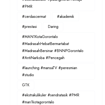
#PMR
#cerdascermat
#akademik
#prestasi
Daring
#MAN1KotaGorontalo
#MadrasahHebatBermartabat
#MadrasahBersinar #BNNPGorontalo
#AntiNarkoba #Pencegah
#launching #mansaTV #peresmian
#studio
GTK
#ekstrakulikuler #sendratasik #PMR
#man1kotagorontalo