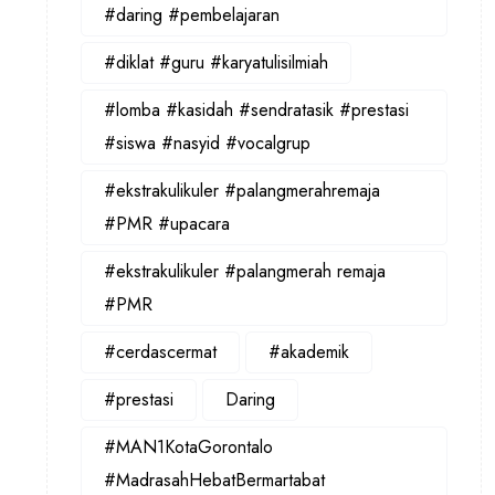
#daring #pembelajaran
#diklat #guru #karyatulisilmiah
#lomba #kasidah #sendratasik #prestasi
#siswa #nasyid #vocalgrup
#ekstrakulikuler #palangmerahremaja
#PMR #upacara
#ekstrakulikuler #palangmerah remaja
#PMR
#cerdascermat
#akademik
#prestasi
Daring
#MAN1KotaGorontalo
#MadrasahHebatBermartabat