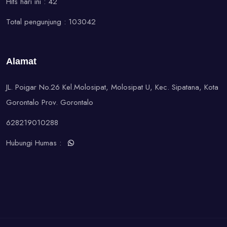
Hits hari ini : 42
Total pengunjung : 103042
Alamat
JL. Poigar No.26 Kel.Molosipat, Molosipat U, Kec. Sipatana, Kota
Gorontalo Prov. Gorontalo
628219010288
Hubungi Humas :