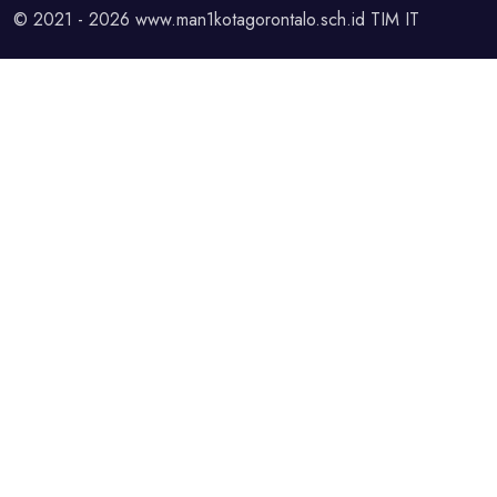
© 2021 - 2026 www.man1kotagorontalo.sch.id
TIM IT